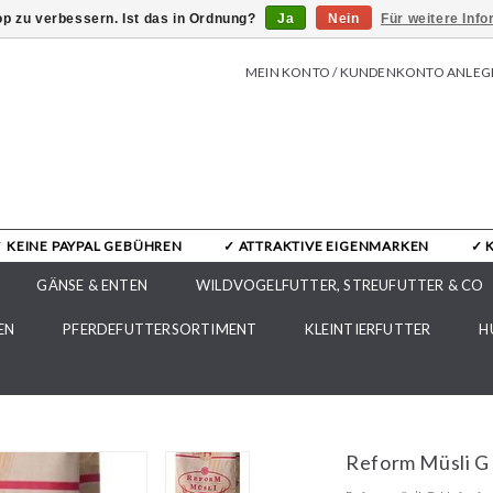
p zu verbessern. Ist das in Ordnung?
Ja
Nein
Für weitere Inf
MEIN KONTO / KUNDENKONTO ANLEG
✓ KEINE PAYPAL GEBÜHREN
✓ ATTRAKTIVE EIGENMARKEN
✓ 
GÄNSE & ENTEN
WILDVOGELFUTTER, STREUFUTTER & CO
EN
PFERDEFUTTERSORTIMENT
KLEINTIERFUTTER
H
Reform Müsli G