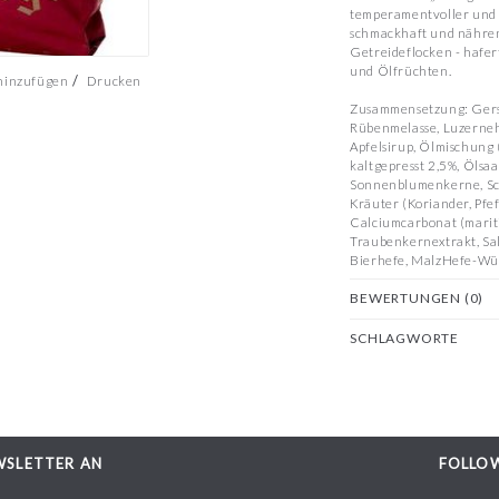
temperamentvoller und s
schmackhaft und nähren
Getreideflocken - hafer
und Ölfrüchten.
/
 hinzufügen
Drucken
Zusammensetzung: Gerst
Rübenmelasse, Luzernehä
Apfelsirup, Ölmischung
kaltgepresst 2,5%, Öls
Sonnenblumenkerne, Sc
Kräuter (Koriander, Pfe
Calciumcarbonat (marit
Traubenkernextrakt, Sa
Bierhefe, MalzHefe-Wü
BEWERTUNGEN (0)
Inhaltsstoffe: Ernährun
Rohprotein 9,5 % Zusatz
Vitamin A 13.000 IE Zin
SCHLAGWORTE
Mangan 100 mg Rohasche
Rohprotein 82 g/kg Vita
MJ/kg Vitamin B2 10 mg
Calcium 1,0 % Vitamin 
Magnesium 0,3 % Nicoti
Pantothensäure 20 mg S
WSLETTER AN
FOLLOW
%