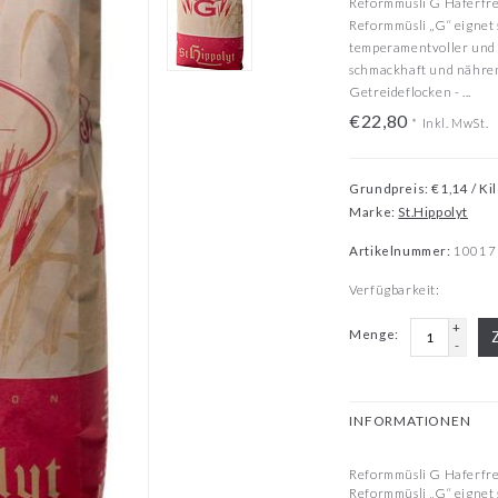
Reformmüsli G Haferfre
Reformmüsli „G“ eignet 
temperamentvoller und s
schmackhaft und nähren
Getreideflocken - ...
€22,80
*
Inkl. MwSt.
Grundpreis: €1,14 / K
Marke:
St.Hippolyt
Artikelnummer:
10017
Verfügbarkeit:
+
Menge:
-
INFORMATIONEN
Reformmüsli G Haferfre
Reformmüsli „G“ eignet 