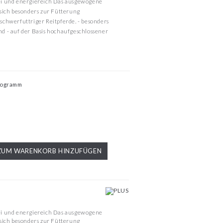
i und energiereich Das ausgewogene
sich besonders zur Fütterung
chwerfuttriger Reitpferde. - besonders
d - auf der Basis hochaufgeschlossener
ilogramm
ZUM WARENKORB HINZUFÜGEN
i und energiereich Das ausgewogene
sich besonders zur Fütterung