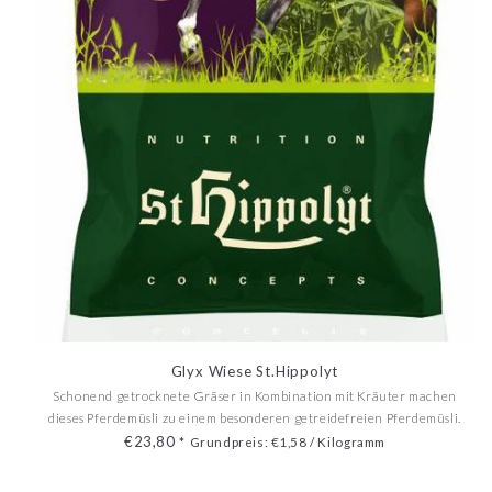
Glyx Wiese St.Hippolyt
Schonend getrocknete Gräser in Kombination mit Kräuter machen
dieses Pferdemüsli zu einem besonderen getreidefreien Pferdemüsli.
€23,80
*
Grundpreis: €1,58 / Kilogramm