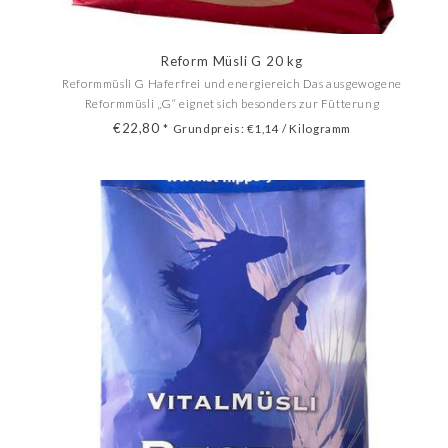
Reform Müsli G 20 kg
Reformmüsli G Haferfrei und energiereich Das ausgewogene
Reformmüsli „G“ eignet sich besonders zur Fütterung
temperamentvoller und schwerfuttriger Reitpferde. - besonders
€22,80
*
Grundpreis: €1,14 / Kilogramm
schmackhaft und nährend - auf der Basis hochaufgeschlossener
Getreideflocken - ...