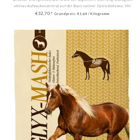
aktives Aufbaukonzentrat auf der Basis nativer Getreidekeime. Mit
reichlich Mineralstoffen, Spurenelementen und Vitaminen für
€32,70
*
Grundpreis: €1,64 / Kilogramm
Wohlbefinden, Stabilität und Leistungsfähigkeit. Mäßig do...