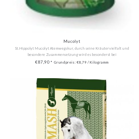
Mucolyt
St.Hippolyt Mucolyt Atemwegskur, durch seine Kräutervielfalt und
besondere Zusammensetzung wird es besonderst bei
Atemwegsproblemen eingesetzt.
€87,90
*
Grundpreis: €8,79 / Kilogramm