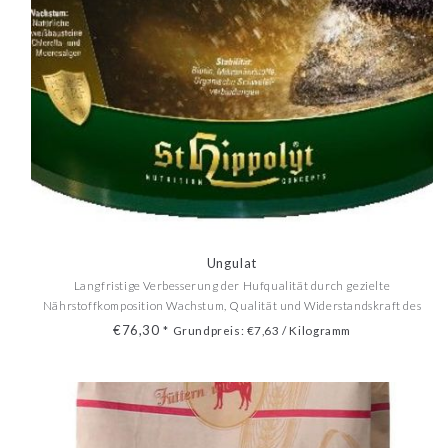
Ungulat
Langfristige Verbesserung der Hufqualität durch gezielte
Nährstoffkomposition Wachstum, Qualität und Widerstandskraft des
Hufhorns sind stark ernährungsabhängig.
€76,30
*
Grundpreis: €7,63 / Kilogramm