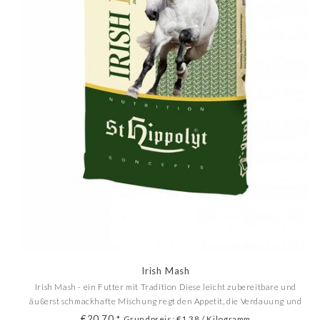
Irish Mash
Irish Mash - ein Futter mit Tradition Diese leicht zubereitbare und
äußerst schmackhafte Mischung regt den Appetit, die Verdauung und
den Stoffwechsel an und sollte an Stehtagen, im Fellwechsel, nach
€20,70
*
Grundpreis: €1,38 / Kilogramm