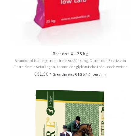
Brandon XL 25 kg
Brandon xl ist die getreidefreie Ausführung. Durch den Ersatz von
Getreide mit Keimlingen, konnte der glykämische Index noch weiter
gesenkt werden. Brandon xl eignet sich deshalb insbesondere auch für
€31,50
*
Grundpreis: €1,26 / Kilogramm
Pferde, bei welchen aufgrund eines gesundheitlich...