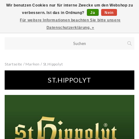
Wir benutzen Cookies nur für interne Zwecke um den Webshop zu
verbessern. Ist das in Ordnung?
Ja
Nein
Für weitere Informationen beachten Sie bitte unsere
Datenschutzerklärung. »
Startseite
/
Marken
/
St.Hippolyt
ST.HIPPOLYT