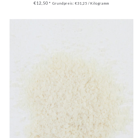
Nager. Optimale Proteinquelle.
€12,50
*
Grundpreis: €31,25 / Kilogramm