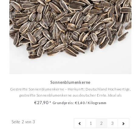
Sonnenblumenkerne
Gestreifte Sonnenblumenkerne – Herkunft: Deutschland Hochwertige,
gestreifte Sonnenblumenkerne aus deutscher Ernte. Ideal als
Einzelfuttermittel für Vögel, Nager oder zur Weiterverarbeitung.
€27,90
*
Grundpreis: €1,40 / Kilogramm
Sorgfältig gereinigt und in 20 kg Säcken abgefüllt.
Seite 2 von 3
1
2
3