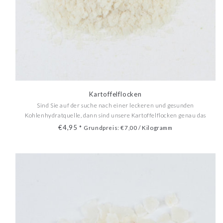
Kartoffelflocken
Sind Sie auf der suche nach einer leckeren und gesunden
Kohlenhydratquelle, dann sind unsere Kartoffelflocken genau das
richtige für Ihren Bedarf.
€4,95
*
Grundpreis: €7,00 / Kilogramm