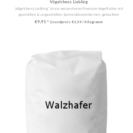
Vögelchens Liebling
„Vögelchens Liebling“ ist ein weizenfreies Premium-Vogelfutter mit
geschälten & ungeschälten Sonnenblumenkernen, gehackten
Erdnüssen, Haferflocken und Mehlwürmern. Eine energiereiche
€9,95
*
Grundpreis: €3,59 / Kilogramm
Mischung für viele Arten. Für ganzjährige Fütterung geeignet.