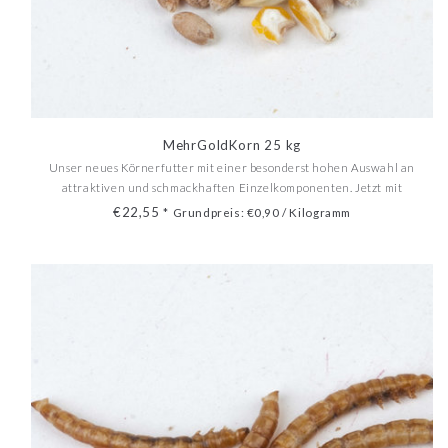
MehrGoldKorn 25 kg
Unser neues Körnerfutter mit einer besonderst hohen Auswahl an
attraktiven und schmackhaften Einzelkomponenten. Jetzt mit
Haferflocken, Erbsenflocken, Sojabohnen (GVO frei), Milo und vielen
€22,55
*
Grundpreis: €0,90 / Kilogramm
weiteren Sämereien.