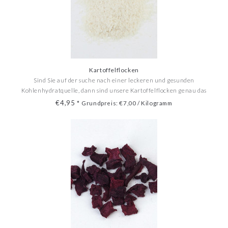
Kartoffelflocken
Sind Sie auf der suche nach einer leckeren und gesunden
Kohlenhydratquelle, dann sind unsere Kartoffelflocken genau das
richtige für Ihren Bedarf.
€4,95
*
Grundpreis: €7,00 / Kilogramm