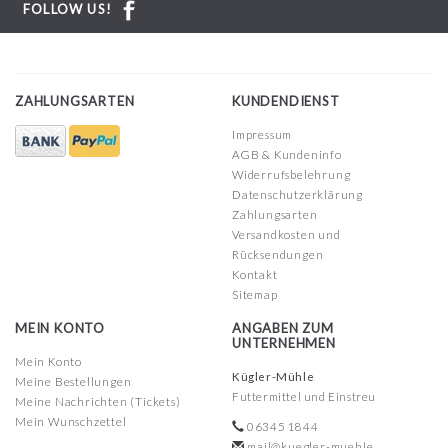
FOLLOW US!
ZAHLUNGSARTEN
KUNDENDIENST
Impressum
AGB & Kundeninfo
Widerrufsbelehrung
Datenschutzerklärung
Zahlungsarten
Versandkosten und
Rücksendungen
Kontakt
Sitemap
MEIN KONTO
ANGABEN ZUM
UNTERNEHMEN
Mein Konto
Kügler-Mühle
Meine Bestellungen
Futtermittel und Einstreu
Meine Nachrichten (Tickets)
Mein Wunschzettel
06345 1844
mail@kuegler-muehle