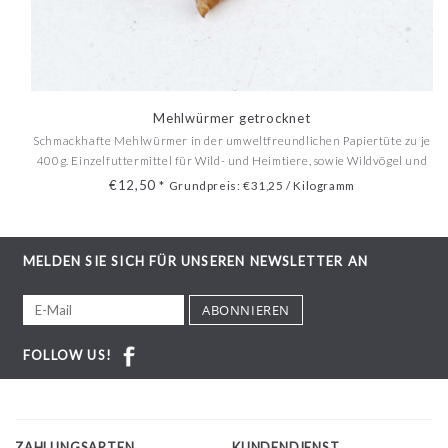
Mehlwürmer getrocknet
Schmackhafte Mehlwürmer in der umweltfreundlichen Papiertüte zu je
400g. Einzelfuttermittel für Wild- und Heimtiere, sowie Wildvögel und
Nager. Optimale Proteinquelle.
€12,50
*
Grundpreis: €31,25 / Kilogramm
MELDEN SIE SICH FÜR UNSEREN NEWSLETTER AN
ABONNIEREN
FOLLOW US!
ZAHLUNGSARTEN
KUNDENDIENST