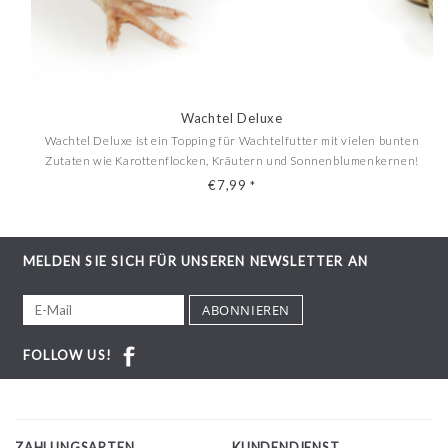
Wachtel Deluxe
Wachtel Deluxe ist ein Topping für Wachtelfutter mit vielen bunten
Zutaten wie Karottenflocken, Kräutern und Sonnenblumenkernen!
Bunte Vielfalt für die putzigen Lieblinge.
€7,99
*
MELDEN SIE SICH FÜR UNSEREN NEWSLETTER AN
ABONNIEREN
FOLLOW US!
ZAHLUNGSARTEN
KUNDENDIENST